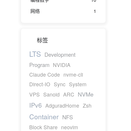
网络
1
标签
LTS
Development
Program
NVIDIA
Claude Code
nvme-cli
Direct-IO
Sync
System
NVMe
VPS
Sanoid
ARC
IPv6
AdguradHome
Zsh
Container
NFS
Block Share
neovim