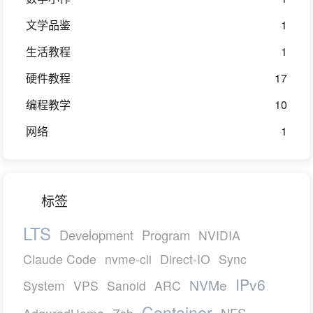
文学品鉴
1
生活教程
1
硬件教程
17
编程教学
10
网络
1
标签
LTS
Development
Program
NVIDIA
Claude Code
nvme-cli
Direct-IO
Sync
IPv6
NVMe
System
VPS
Sanoid
ARC
Container