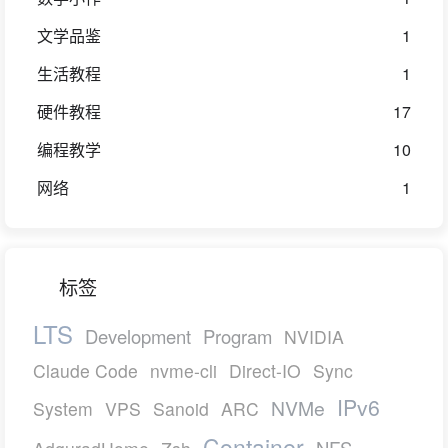
文学品鉴
1
生活教程
1
硬件教程
17
编程教学
10
网络
1
标签
LTS
Development
Program
NVIDIA
Claude Code
nvme-cli
Direct-IO
Sync
IPv6
NVMe
System
VPS
Sanoid
ARC
Container