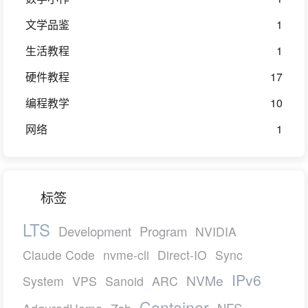
文学品鉴
1
生活教程
1
硬件教程
17
编程教学
10
网络
1
标签
LTS
Development
Program
NVIDIA
Claude Code
nvme-cli
Direct-IO
Sync
IPv6
NVMe
System
VPS
Sanoid
ARC
Container